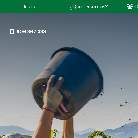
Inicio
¿Qué hacemos?
C
606 367 338