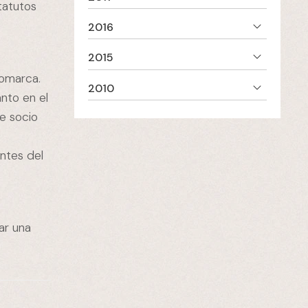
tatutos
2016
2015
comarca.
2010
nto en el
e socio
ntes del
ar una