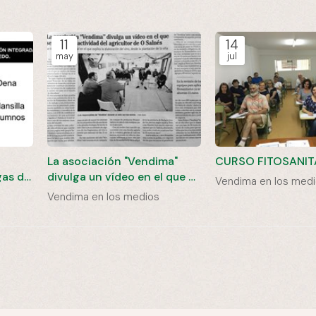
11
14
may
jul
La asociación "Vendima"
CURSO FITOSANIT
as del
divulga un vídeo en el que se
Vendima en los med
explica la actividad del
Vendima en los medios
agricultor de O Salnés