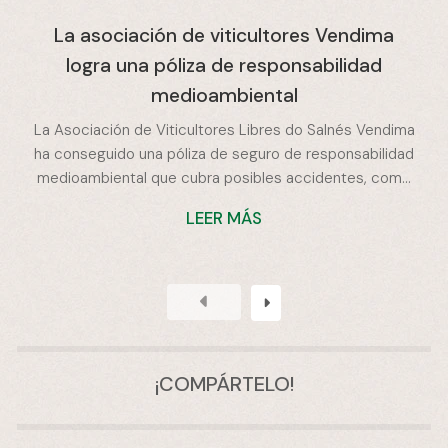
La asociación de viticultores Vendima
logra una póliza de responsabilidad
medioambiental
La Asociación de Viticultores Libres do Salnés Vendima
ha conseguido una póliza de seguro de responsabilidad
medioambiental que cubra posibles accidentes, como
por ejemplo en el traslado de productos fitosanitarios
LEER MÁS
por carretera y si se produce un vertido. Según su
presidente, Manuel Troncoso, es todo un hito porque
estos casos no los cubría ningún seguro y llevan años
trabajando para lograr esta cobertura para sus
socios.Troncoso explicó que este tipo de accidentes
pueden llegar a costar hasta ...
¡COMPÁRTELO!