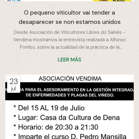
O pequeno viticultor vai tender a
desaparecer se non estamos unidos
Desde Asociación de Viticultores Libres do Salnés -
Vendima mostramos la entrevista realizada a Alfonso
Pombo, sobre la actualidad de la práctica de la
vendimia, la historia y consecución de la asociación y el
LEER MÁS
futuro de la misma, así como de los profesionales de
este campo. Más información:
https://www.diariodearousa.com/articulo/o-
23
salnes/alfonso-pombo-asociacion-vendima-pequeno-
jul
viticultor-vai-tender-desaparecer-non-estamos-
unidos-5055908