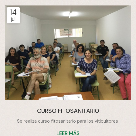
un artículo en el faro de Vigo para dar a conocer la
presentación. http://www.farodevigo.es/portada-
14
arousa/2017/05/11/asociacion-vendima-divulga-video-
jul
explica/1676963.html
CURSO FITOSANITARIO
Se realiza curso fitosanitario para los viticultores
LEER MÁS