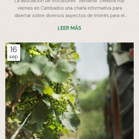
La asociación de viticultores "Vendima" celebra hoy
viernes en Cambados una charla informativa para
disertar sobre diversos aspectos de interés para el
sector y captar nuevos socios. Será a las 20,30 horas
LEER MÁS
en el auditorio de Cambados, y en ella la entidad que
preside Manuel Troncoso dará a conocer, entre otros,
aspectos de la nueva ley que rigen el pago de uva o
16
actual normativa en cuanto a fitosanitarios. Un Manuel
sep
Troncoso que, junto con el presidente del colectivo, Ero
Rodríguez, tienen prev...